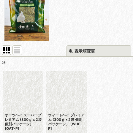
表示順変更
閉じる
2
件
表示数
:
並び順
:
絞り込む
オーツヘイ スーパープ
ウィートヘイ プレミア
レミアム (300ｇｘ2袋
ム (300ｇｘ2袋 個別
個別パッケージ）
パッケージ）
[
WHE-
[
OAT-P
]
P
]