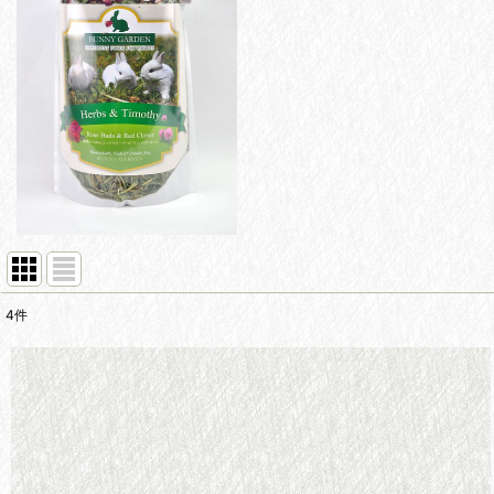
4
件
表示数
:
並び順
: