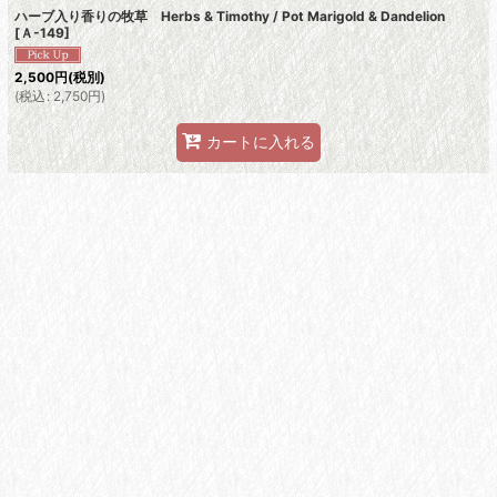
ハーブ入り香りの牧草 Herbs & Timothy / Pot Marigold & Dandelion
[
Ａ-149
]
2,500
円
(税別)
(
税込
:
2,750
円
)
カートに入れる