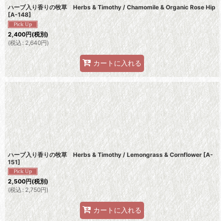
ハーブ入り香りの牧草 Herbs & Timothy / Chamomile & Organic Rose Hip
[
A-148
]
2,400
円
(税別)
(
税込
:
2,640
円
)
カートに入れる
ハーブ入り香りの牧草 Herbs & Timothy / Lemongrass & Cornflower
[
A-
151
]
2,500
円
(税別)
(
税込
:
2,750
円
)
カートに入れる