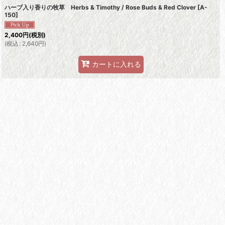
ハーブ入り香りの牧草 Herbs & Timothy / Rose Buds & Red Clover
[
A-
150
]
2,400
円
(税別)
(
税込
:
2,640
円
)
カートに入れる