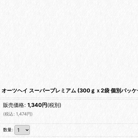
オーツヘイ スーパープレミアム (300ｇｘ2袋 個別パッ
販売価格
:
1,340
円
(税別)
(
税込
:
1,474
円
)
数量
: