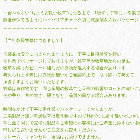
・食べやすい"ちょうど良い牧草"になるまで、1袋ずつ丁寧に手作業
鮮度が保てるようにハイバリアチャック袋に乾燥剤を入れパッケージ
＿＿＿＿＿＿＿＿＿＿＿＿＿＿＿＿＿
【当社乾燥牧草につきまして】
当製品は安全に与えられますように、丁寧に目視検査を行い
手作業でパッケージしておりますが、雑草等や牧草地からの昆虫、
牧草を縛ったビニール紐などの異物が混入する場合があります。
与えられます際には異物が無いかご確認の上で、取り除いて与えて
頂きますようお願いいたします。
牧草は農作物です。同じ産地の牧草でも天候の影響やロットの違いに
色や香り、茎の太さ、硬さなど、品質の異なる場合があります。
時間をかけて丁寧に手作業でパッケージしておりますが、
工場製品と違い乾燥牧草は農作物ですので1袋ずつに必ず違いがござ
常に全く同じで完璧な製品をご希望のお客様にはご希望に添えない場
申し訳ございませんがご注文をお控えください。
クレーム、キャンセル、返品はお受けできません。