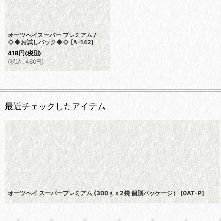
オーツヘイスーパー プレミアム /
◇◆お試しパック◆◇
[
A-142
]
418
円
(税別)
(
税込
:
460
円
)
最近チェックしたアイテム
オーツヘイ スーパープレミアム (300ｇｘ2袋 個別パッケージ）
[
OAT-P
]