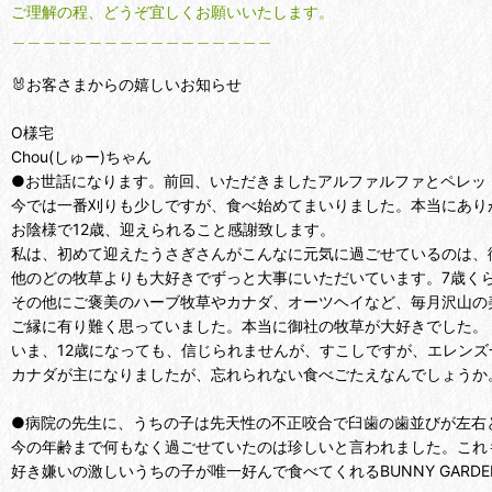
ご理解の程、どうぞ宜しくお願いいたします。
＿＿＿＿＿＿＿＿＿＿＿＿＿＿＿＿＿
🐰お客さまからの嬉しいお知らせ
O様宅
Chou(しゅー)ちゃん
●お世話になります。前回、いただきましたアルファルファとペレッ
今では一番刈りも少しですが、食べ始めてまいりました。本当にあり
お陰様で12歳、迎えられること感謝致します。
私は、初めて迎えたうさぎさんがこんなに元気に過ごせているのは、
他のどの牧草よりも大好きでずっと大事にいただいています。7歳く
その他にご褒美のハーブ牧草やカナダ、オーツヘイなど、毎月沢山の
ご縁に有り難く思っていました。本当に御社の牧草が大好きでした。
いま、12歳になっても、信じられませんが、すこしですが、エレン
カナダが主になりましたが、忘れられない食べごたえなんでしょうか
●病院の先生に、うちの子は先天性の不正咬合で臼歯の歯並びが左右
今の年齢まで何もなく過ごせていたのは珍しいと言われました。これ
好き嫌いの激しいうちの子が唯一好んで食べてくれるBUNNY GAR