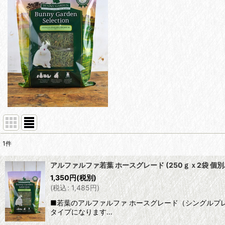
1
件
表示数
:
アルファルファ若葉 ホースグレード (250ｇｘ2袋 個
1,350
円
(税別)
並び順
:
(
税込
:
1,485
円
)
■若葉のアルファルファ ホースグレード（シングルプ
タイプになります…