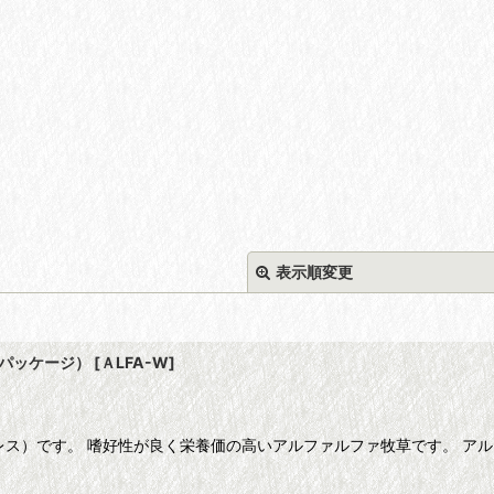
表示順変更
別パッケージ）
[
ＡLFA-W
]
レス）です。 嗜好性が良く栄養価の高いアルファルファ牧草です。 ア
絞り込む