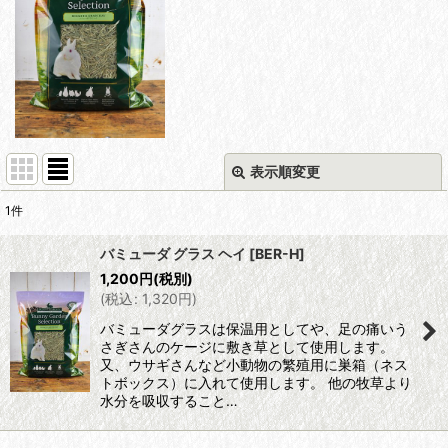
表示順変更
閉じる
1
件
表示数
:
バミューダ グラス ヘイ
[
BER-H
]
1,200
円
(税別)
並び順
:
(
税込
:
1,320
円
)
バミューダグラスは保温用としてや、足の痛いう
絞り込む
さぎさんのケージに敷き草として使用します。
又、ウサギさんなど小動物の繁殖用に巣箱（ネス
トボックス）に入れて使用します。 他の牧草より
水分を吸収すること…