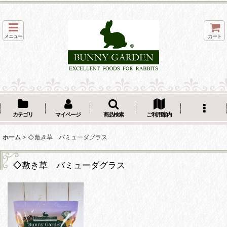
メニュー
カート
カテゴリ
マイページ
商品検索
ご利用案内
ホーム
>
◇敷き草 バミューダグラス
◇敷き草 バミューダグラス