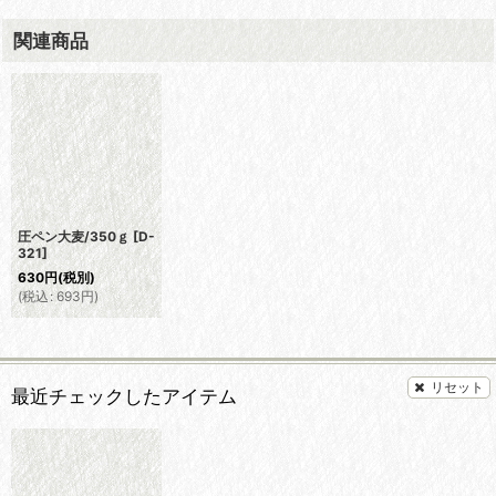
関連商品
圧ペン大麦/350ｇ
[
D-
321
]
630
円
(税別)
(
税込
:
693
円
)
リセット
最近チェックしたアイテム