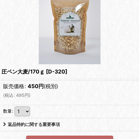
圧ペン大麦/170ｇ
[
D-320
]
販売価格
:
450
円
(税別)
(
税込
:
495
円
)
数量
:
返品特約に関する重要事項