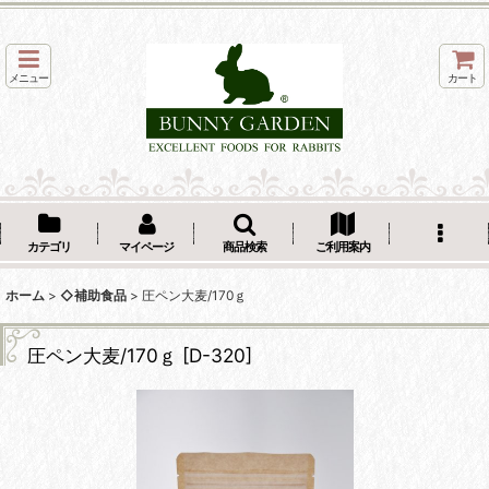
メニュー
カート
カテゴリ
マイページ
商品検索
ご利用案内
ホーム
>
◇補助食品
>
圧ペン大麦/170ｇ
圧ペン大麦/170ｇ
[
D-320
]