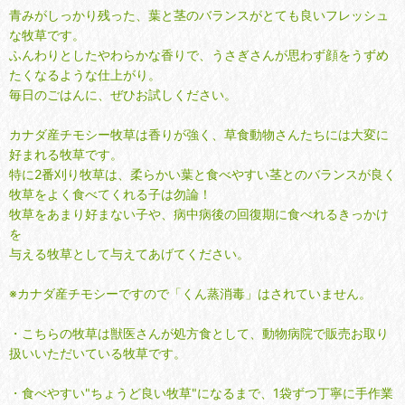
青みがしっかり残った、葉と茎のバランスがとても良いフレッシュ
な牧草です。
ふんわりとしたやわらかな香りで、うさぎさんが思わず顔をうずめ
たくなるような仕上がり。
毎日のごはんに、ぜひお試しください。
カナダ産チモシー牧草は香りが強く、草食動物さんたちには大変に
好まれる牧草です。
特に2番刈り牧草は、柔らかい葉と食べやすい茎とのバランスが良く
牧草をよく食べてくれる子は勿論！
牧草をあまり好まない子や、病中病後の回復期に食べれるきっかけ
を
与える牧草として与えてあげてください。
※カナダ産チモシーですので「くん蒸消毒」はされていません。
・こちらの牧草は獣医さんが処方食として、動物病院で販売お取り
扱いいただいている牧草です。
・食べやすい"ちょうど良い牧草"になるまで、1袋ずつ丁寧に手作業