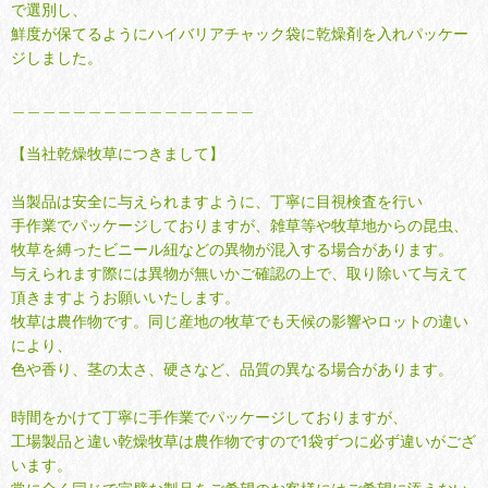
で選別し、
鮮度が保てるようにハイバリアチャック袋に乾燥剤を入れパッケー
ジしました。
＿＿＿＿＿＿＿＿＿＿＿＿＿＿＿＿
【当社乾燥牧草につきまして】
当製品は安全に与えられますように、丁寧に目視検査を行い
手作業でパッケージしておりますが、雑草等や牧草地からの昆虫、
牧草を縛ったビニール紐などの異物が混入する場合があります。
与えられます際には異物が無いかご確認の上で、取り除いて与えて
頂きますようお願いいたします。
牧草は農作物です。同じ産地の牧草でも天候の影響やロットの違い
により、
色や香り、茎の太さ、硬さなど、品質の異なる場合があります。
時間をかけて丁寧に手作業でパッケージしておりますが、
工場製品と違い乾燥牧草は農作物ですので1袋ずつに必ず違いがござ
います。