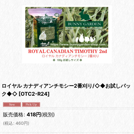
ロイヤル カナディアンチモシー2番刈り/◇◆お試しパッ
ク◆◇
[
OTC2-R24
]
販売価格
:
418
円
(税別)
(
税込
:
460
円
)