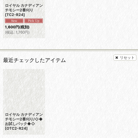
ロイヤル カナディアン
チモシー2番刈り
[
TC2-R24
]
1,600
円
(税別)
(
税込
:
1,760
円
)
リセット
最近チェックしたアイテム
ロイヤル カナディアン
チモシー2番刈り/◇◆
お試しパック◆◇
[
OTC2-R24
]