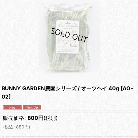
BUNNY GARDEN農園シリーズ / オーツヘイ 40g
[
AO-
02
]
販売価格
:
800
円
(税別)
(
税込
:
880
円
)