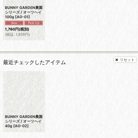
BUNNY GARDEN農園
シリーズ / オーツヘイ
100g
[
AO-01
]
1,760
円
(税別)
(
税込
:
1,936
円
)
リセット
最近チェックしたアイテム
BUNNY GARDEN農園
シリーズ / オーツヘイ
40g
[
AO-02
]