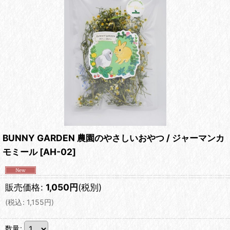
BUNNY GARDEN 農園のやさしいおやつ / ジャーマンカ
モミール
[
AH-02
]
販売価格
:
1,050
円
(税別)
(
税込
:
1,155
円
)
数量
: