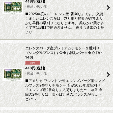
418
円
(税別)
(
税込
:
460
円
)
■2025年度の「エレンズ産1番刈り」です。 入荷
しましたエレンズ産は、刈り取り時期が通常より
少し早目の早刈りになります為、 柔らかい葉が多
くて茎は細目で硬過ぎません。 香りも通常の１番
より…
エレンズバーグ産プレミアムチモシー２番刈り
（シングルプレス）/ ◇◆お試しパック◆◇
[
A-
146
]
418
円
(税別)
(
税込
:
460
円
)
■アメリカ ワシントン州 エレンズバーグ産シング
ルプレス2番刈りチモシー 🐰🌿2025年度新刈り
「エレンズ産2番刈り」入荷しました〜！🌿🐰 今
回の2番刈りは、葉っぱと茎のバランスがちょう
どいい…