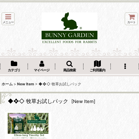
メニュー
カート
カテゴリ
マイページ
商品検索
ご利用案内
ホーム
>
New Item
>
◆❖◇ 牧草お試しパック
◆❖◇ 牧草お試しパック
[
New Item
]