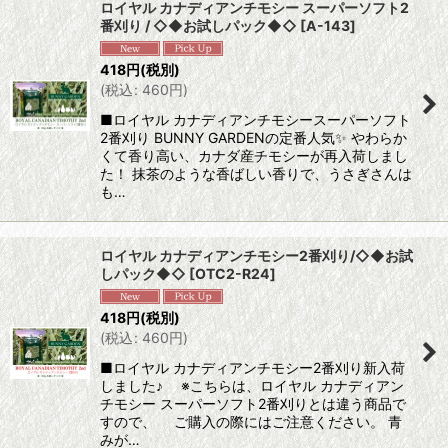
ロイヤル カナディアンチモシー スーパーソフト2
番刈り / ◇◆お試しパック◆◇
[
A-143
]
418
円
(税別)
(
税込
:
460
円
)
■ロイヤル カナディアンチモシースーパーソフト
2番刈り BUNNY GARDENの定番人気✨ やわらか
くて香り高い、カナダ産チモシーが再入荷しまし
た！ 抹茶のような香ばしい香りで、うさぎさんは
も…
ロイヤル カナディアンチモシー2番刈り/◇◆お試
しパック◆◇
[
OTC2-R24
]
418
円
(税別)
(
税込
:
460
円
)
■ロイヤル カナディアンチモシー2番刈り新入荷
しました♪ ※こちらは、ロイヤル カナディアン
チモシー スーパーソフト2番刈りとは違う商品で
すので、 ご購入の際にはご注意ください。 青
みが…