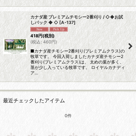
カナダ産 プレミアムチモシー2番刈り / ◇◆お試
しパック ◆ ◇
[
A-137
]
418
円
(税別)
(
税込
:
460
円
)
■カナダ産チモシー2番刈り(プレミアムクラス)の
牧草です。 今回入荷しましたカナダ産チモシー2
番刈り(プレミアムクラス)は、 太めの葉が多く、
茎が少し入っている牧草です。 ロイヤルカナディ
ア…
最近チェックしたアイテム
0件