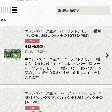
表示順変更
閉じる
6
件
表示数
:
エレンズバーグ産スーパーソフトチモシー3番刈
り / ◇◆お試しパック◆◇
[
OTE3-PSS
]
並び順
:
418
円
(税別)
(
税込
:
460
円
)
絞り込む
■エレンズバーグ産スーパーソフトチモシー3番
刈り 【極上の柔らかさ】エレンズバーグ産 スー
パーソフトチモシー（3番刈り） 「食べない」を
諦めない。希少な3番刈りが、食欲のスイッチを
入れます。 …
エレンズバーグ産 スーパープレミアムチモシー1
番刈り(シングルプレス）/ ◇◆お試しパック◆◇
[
A-120
]